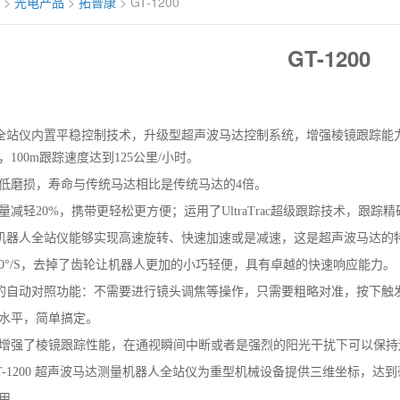
>
光电产品
>
拓普康
> GT-1200
GT-1200
200全站仪内置平稳控制技术，升级型超声波马达控制系统，增强棱镜跟踪能
100m跟踪速度达到125公里/小时。
低磨损，寿命与传统马达相比是传统马达的4倍。
减轻20%，携带更轻松更方便；运用了UltraTrac超级跟踪技术，跟踪
200机器人全站仪能够实现高速旋转、快速加速或是减速，这是超声波马达
80°/S，去掉了齿轮让机器人更加的小巧轻便，具有卓越的快速响应能力。
200的自动对照功能：不需要进行镜头调焦等操作，只需要粗略对准，按下
水平，简单搞定。
增强了棱镜跟踪性能，在通视瞬间中断或者是强烈的阳光干扰下可以保持连
T-1200 超声波马达测量机器人全站仪为重型机械设备提供三维坐标，
用。