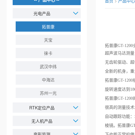
首页
>
产品中心
光电产品
拓普康
天宝
拓普康GT-1
徕卡
超声波马达测量，
无齿轮驱动、超
武汉中纬
全新的机身，重量
中海达
拓普康GT-1
旋转速度达到1
苏州一光
拓普康GT-1
RTK定位产品
很高的测量技术
自动跟踪功能：
无人机产品
棱镜。拓普康G
变形监测
下也能正常的使