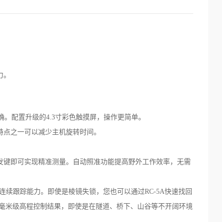
力。
精确。配置升级的4.3寸彩色触摸屏，操作更简单。
的特点之一可以减少主机旋转时间。
触发键即可实现精准测量。自动照准功能提高野外工作效率，无需
续跟踪能力。即使是棱镜失锁，您也可以通过RC-5A快速找回
达到毫米级高程控制结果，即使是在隧道、桥下、山谷等不开阔环境